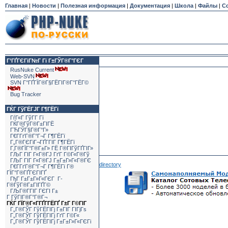
Главная
|
Новости
|
Полезная информация
|
Документация
|
Школа
|
Файлы
|
С
Г’ГҐГЄГіГ№Г Гї Г±ГЎГ®Г°ГЄГ
RusNuke Current
Web-SVN
SVN Г°ГҐГЇГ®Г§ГЁГІГ®Г°ГЁГ©
Bug Tracker
ГЌГ ГўГЁГЈГ Г¶ГЁГї
ГѓГ«Г ГўГ­Г Гї
ГЌГ®ГўГ®Г±ГІГЁ
ГЋГЎГ§Г®Г°Г»
Г€Г­ГґГ®Г°Г¬Г Г¶ГЁГї
Г„Г®ГЄГіГ¬ГҐГ­ГІГ Г¶ГЁГї
Г‚Г®ГЇГ°Г®Г±Г» ГЁ Г®ГІГўГҐГІГ»
ГЉГ ГІГ Г«Г®ГЈ ГґГ Г©Г«Г®Гў
ГЉГ ГІГ Г«Г®ГЈ Г±Г±Г»Г«Г®ГЄ
directory
Г€Г­ГґГ®Г°Г¬Г Г¶ГЁГї Г®
ГЇГ°Г®ГҐГЄГІГҐ
ГђГ Г±Г±Г»Г«ГЄГ Г­
Г®ГўГ®Г±ГІГҐГ©
ГЉГ®Г­ГІГ ГЄГІ Г±
Г ГўГІГ®Г°Г®Г¬
ГЌГ ГЇГ®Г«Г­ГҐГ­ГЁГҐ Г±Г Г©ГІГ
Г„Г®ГЎГ ГўГЁГІГј Г±ГІГ ГІГјГѕ
Г„Г®ГЎГ ГўГЁГІГј ГґГ Г©Г«
Г„Г®ГЎГ ГўГЁГІГј Г±Г±Г»Г«ГЄГі