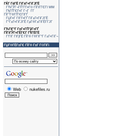
ГЌГ ГёГЁ ГіГ±Г«ГіГЈГЁ
ГЋГЎГ¬ГҐГ­Г­Г»Г© ГЇГіГ­ГЄГІ WM
ГђГҐГЄГ«Г Г¬Г Г­Г
ГЇГ°Г®ГҐГЄГІГҐ
ГЏГ«Г ГІГ­Г»ГҐ ГіГ±Г«ГіГЈГЁ
Г“Г±Г«ГіГЈГЁ ГµГ®Г±ГІГЁГ­ГЈГ
ГЋГІГ°Г Г±Г«ГҐГўГ»ГҐ
ГЇГіГЎГ«ГЁГЄГ Г¶ГЁГЁ
Г‘ГІГ ГІГјГЁ ГЇГ® Г®ГІГ°Г Г±Г«ГїГ¬
ГЏГ®ГЁГ±ГЄ ГЇГ® Г±Г Г©ГІГі
Web
nukefiles.ru