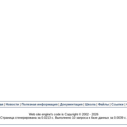
ая
|
Новости
|
Полезная информация
|
Документация
|
Школа
|
Файлы
|
Ссылки
|
Web site engine's code is Copyright © 2002 - 2026
Страница сгенерирована за 0.0213 с. Выполнено 10 запроса к базе данных за 0.0039 с.