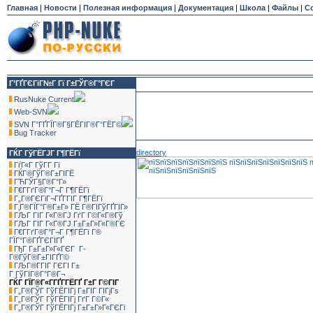
Главная
|
Новости
|
Полезная информация
|
Документация
|
Школа
|
Файлы
|
С
Г’ГҐГЄГіГ№Г Гї Г±ГЎГ®Г°ГЄГ
RusNuke Current
Web-SVN
SVN Г°ГҐГЇГ®Г§ГЁГІГ®Г°ГЁГ©
Bug Tracker
directory
ГЌГ ГўГЁГЈГ Г¶ГЁГї
ГѓГ«Г ГўГ­Г Гї
ГЌГ®ГўГ®Г±ГІГЁ
ГЋГЎГ§Г®Г°Г»
Г€Г­ГґГ®Г°Г¬Г Г¶ГЁГї
Г„Г®ГЄГіГ¬ГҐГ­ГІГ Г¶ГЁГї
Г‚Г®ГЇГ°Г®Г±Г» ГЁ Г®ГІГўГҐГІГ»
ГЉГ ГІГ Г«Г®ГЈ ГґГ Г©Г«Г®Гў
ГЉГ ГІГ Г«Г®ГЈ Г±Г±Г»Г«Г®ГЄ
Г€Г­ГґГ®Г°Г¬Г Г¶ГЁГї Г®
ГЇГ°Г®ГҐГЄГІГҐ
ГђГ Г±Г±Г»Г«ГЄГ Г­
Г®ГўГ®Г±ГІГҐГ©
ГЉГ®Г­ГІГ ГЄГІ Г±
Г ГўГІГ®Г°Г®Г¬
ГЌГ ГЇГ®Г«Г­ГҐГ­ГЁГҐ Г±Г Г©ГІГ
Г„Г®ГЎГ ГўГЁГІГј Г±ГІГ ГІГјГѕ
Г„Г®ГЎГ ГўГЁГІГј ГґГ Г©Г«
Г„Г®ГЎГ ГўГЁГІГј Г±Г±Г»Г«ГЄГі