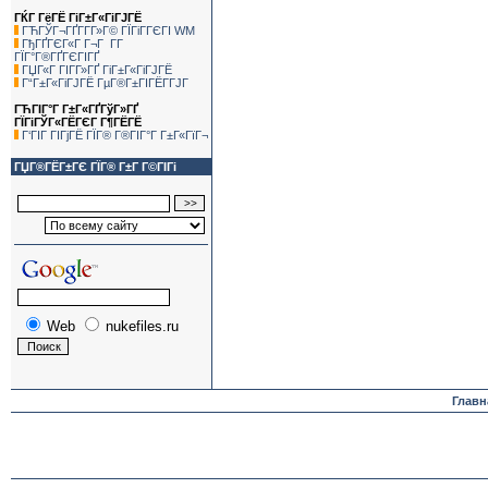
ГЌГ ГёГЁ ГіГ±Г«ГіГЈГЁ
ГЋГЎГ¬ГҐГ­Г­Г»Г© ГЇГіГ­ГЄГІ WM
ГђГҐГЄГ«Г Г¬Г Г­Г
ГЇГ°Г®ГҐГЄГІГҐ
ГЏГ«Г ГІГ­Г»ГҐ ГіГ±Г«ГіГЈГЁ
Г“Г±Г«ГіГЈГЁ ГµГ®Г±ГІГЁГ­ГЈГ
ГЋГІГ°Г Г±Г«ГҐГўГ»ГҐ
ГЇГіГЎГ«ГЁГЄГ Г¶ГЁГЁ
Г‘ГІГ ГІГјГЁ ГЇГ® Г®ГІГ°Г Г±Г«ГїГ¬
ГЏГ®ГЁГ±ГЄ ГЇГ® Г±Г Г©ГІГі
Web
nukefiles.ru
Главн