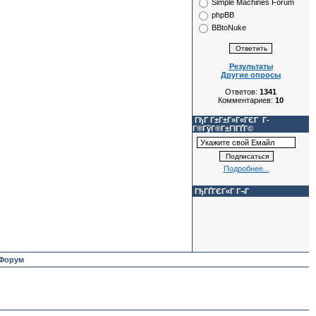
Simple Machines Forum
phpBB
BBtoNuke
Результаты
Другие опросы
Ответов:
1341
Комментариев:
10
ГђГ Г±Г±Г»Г«ГЄГ Г­
Г®ГўГ®Г±ГІГҐГ©
Подробнее...
ГђГҐГЄГ«Г Г¬Г
Форум