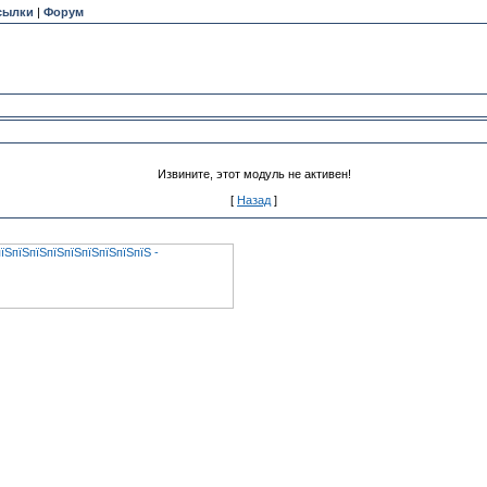
сылки
|
Форум
Извините, этот модуль не активен!
[
Назад
]