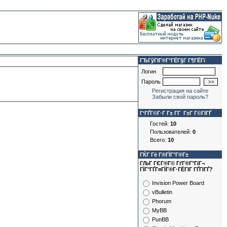
ГЂГўГІГ®Г°ГЁГ§Г Г¶ГЁГї
Логин
Пароль
Регистрация на сайте
Забыли свой пароль?
Г‘ГҐГ©Г·Г Г± Г­Г Г±Г Г©ГІГҐ
Гостей:
10
Пользователей:
0
Всего:
10
ГЌГ Гё Г®ГЇГ°Г®Г±
ГЉГ ГЄГ®Г© ГґГ®Г°ГіГ¬
ГЇГ°ГҐГ¤ГЇГ®Г·ГЁГІГ ГҐГІГҐ?
Invision Power Board
vBulletin
Phorum
MyBB
PunBB