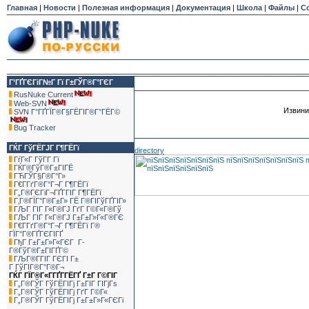
Главная
|
Новости
|
Полезная информация
|
Документация
|
Школа
|
Файлы
|
С
Г’ГҐГЄГіГ№Г Гї Г±ГЎГ®Г°ГЄГ
RusNuke Current
Web-SVN
Извини
SVN Г°ГҐГЇГ®Г§ГЁГІГ®Г°ГЁГ©
Bug Tracker
ГЌГ ГўГЁГЈГ Г¶ГЁГї
directory
ГѓГ«Г ГўГ­Г Гї
ГЌГ®ГўГ®Г±ГІГЁ
ГЋГЎГ§Г®Г°Г»
Г€Г­ГґГ®Г°Г¬Г Г¶ГЁГї
Г„Г®ГЄГіГ¬ГҐГ­ГІГ Г¶ГЁГї
Г‚Г®ГЇГ°Г®Г±Г» ГЁ Г®ГІГўГҐГІГ»
ГЉГ ГІГ Г«Г®ГЈ ГґГ Г©Г«Г®Гў
ГЉГ ГІГ Г«Г®ГЈ Г±Г±Г»Г«Г®ГЄ
Г€Г­ГґГ®Г°Г¬Г Г¶ГЁГї Г®
ГЇГ°Г®ГҐГЄГІГҐ
ГђГ Г±Г±Г»Г«ГЄГ Г­
Г®ГўГ®Г±ГІГҐГ©
ГЉГ®Г­ГІГ ГЄГІ Г±
Г ГўГІГ®Г°Г®Г¬
ГЌГ ГЇГ®Г«Г­ГҐГ­ГЁГҐ Г±Г Г©ГІГ
Г„Г®ГЎГ ГўГЁГІГј Г±ГІГ ГІГјГѕ
Г„Г®ГЎГ ГўГЁГІГј ГґГ Г©Г«
Г„Г®ГЎГ ГўГЁГІГј Г±Г±Г»Г«ГЄГі