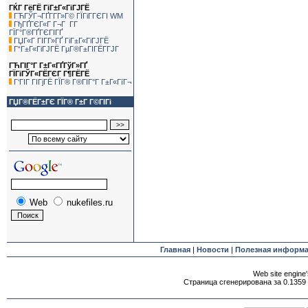
ГЌГ ГёГЁ ГіГ±Г«ГіГЈГЁ
ГЋГЎГ¬ГҐГ­Г­Г»Г© ГЇГіГ­ГЄГІ WM
ГђГҐГЄГ«Г Г¬Г Г­Г
ГЇГ°Г®ГҐГЄГІГҐ
ГЏГ«Г ГІГ­Г»ГҐ ГіГ±Г«ГіГЈГЁ
Г“Г±Г«ГіГЈГЁ ГµГ®Г±ГІГЁГ­ГЈГ
ГЋГІГ°Г Г±Г«ГҐГўГ»ГҐ
ГЇГіГЎГ«ГЁГЄГ Г¶ГЁГЁ
Г‘ГІГ ГІГјГЁ ГЇГ® Г®ГІГ°Г Г±Г«ГїГ¬
ГЏГ®ГЁГ±ГЄ ГЇГ® Г±Г Г©ГІГі
Web
nukefiles.ru
Главная
|
Новости
|
Полезная информ
Web site engine'
Страница сгенерирована за 0.1359 