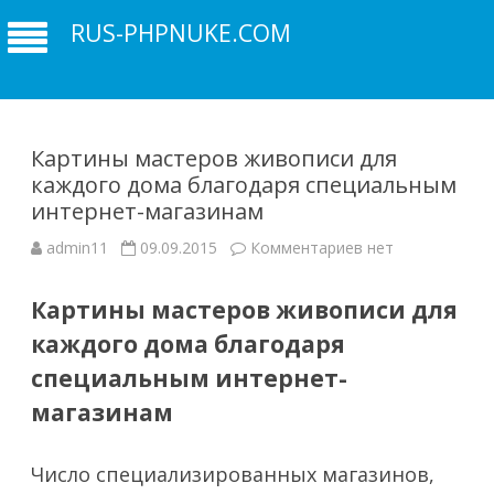
RUS-PHPNUKE.COM
Картины мастеров живописи для
каждого дома благодаря специальным
интернет-магазинам
к
admin11
09.09.2015
Комментариев
нет
записи
Картины
мастеров
Картины мастеров живописи для
живописи
для
каждого дома благодаря
каждого
дома
благодаря
специальным интернет-
специальным
интернет-
магазинам
магазинам
Число специализированных магазинов,