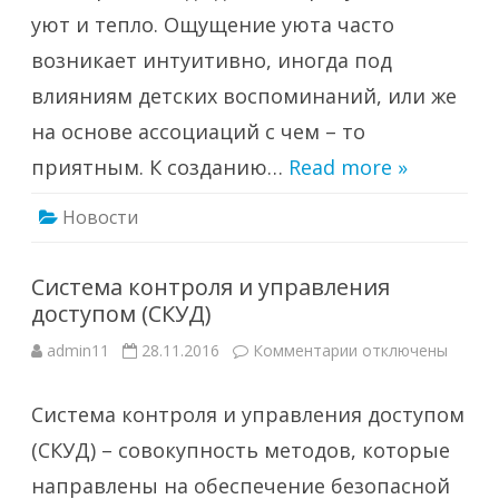
уют и тепло. Ощущение уюта часто
возникает интуитивно, иногда под
влияниям детских воспоминаний, или же
на основе ассоциаций с чем – то
приятным. К созданию…
Read more »
Новости
Система контроля и управления
доступом (СКУД)
к
admin11
28.11.2016
Комментарии
отключены
записи
Система
контроля
Система контроля и управления доступом
и
управления
доступом
(СКУД) – совокупность методов, которые
(СКУД)
направлены на обеспечение безопасной