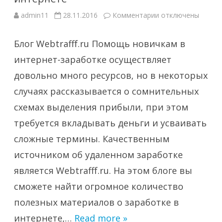
к
admin11
28.11.2016
Комментарии
отключены
записи
Webtrafff.ru
–
Блог Webtrafff.ru Помощь новичкам в
Блог
о
заработке
интернет-заработке осуществляет
в
интернете
довольно много ресурсов, но в некоторых
случаях рассказывается о сомнительных
схемах выделения прибыли, при этом
требуется вкладывать деньги и усваивать
сложные термины. Качественным
источником об удаленном заработке
является Webtrafff.ru. На этом блоге вы
сможете найти огромное количество
полезных материалов о заработке в
интернете,…
Read more »