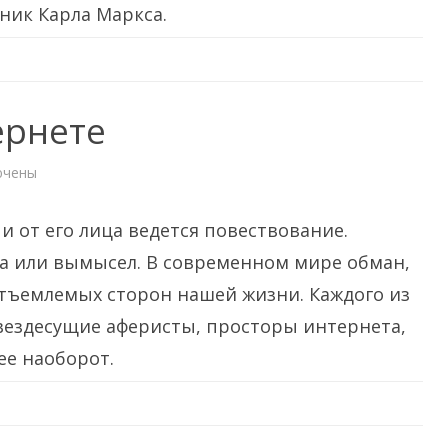
иха
ник Карла Маркса.
ьса
ернете
ючены
и
оток
и от его лица ведется повествование.
нете
да или вымысел. В современном мире обман,
отъемлемых сторон нашей жизни. Каждого из
 вездесущие аферисты, просторы интернета,
ее наоборот.