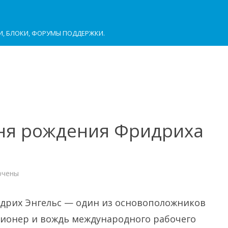
И, БЛОКИ, ФОРУМЫ ПОДДЕРЖКИ.
дня рождения Фридриха
ючены
и
идрих Энгельс — один из основоположников
ионер и вождь международного рабочего
ния