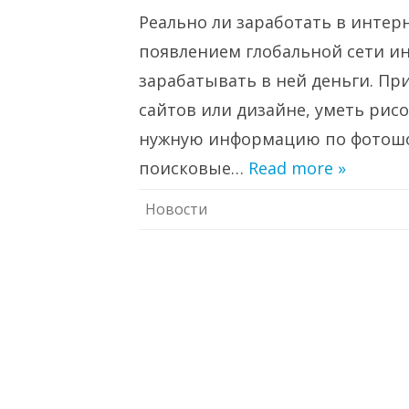
Спосо
Реально ли заработать в интерн
зараб
в
интерн
появлением глобальной сети ин
зарабатывать в ней деньги. Пр
сайтов или дизайне, уметь рис
нужную информацию по фотошоп
поисковые…
Read more »
Новости