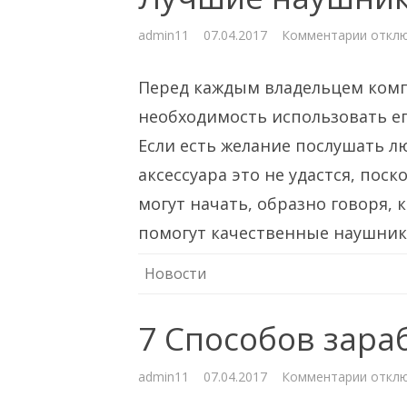
к
admin11
07.04.2017
Комментарии
откл
запис
Лучши
наушн
Перед каждым владельцем комп
для
компь
необходимость использовать ег
Если есть желание послушать л
аксессуара это не удастся, пос
могут начать, образно говоря, 
помогут качественные наушник
Новости
7 Способов зара
к
admin11
07.04.2017
Комментарии
откл
запис
7