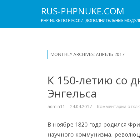
RUS-PHPNUKE.COM
PHP-NUKE ПО РУССКИ. ДОПОЛНИТЕЛЬНЫЕ МОДУЛ
MONTHLY ARCHIVES:
АПРЕЛЬ 2017
К 150-летию со 
Энгельса
к
admin11
24.04.2017
Комментарии
откл
запис
К
150-
В ноябре 1820 года родился Фр
летию
со
дня
научного коммунизма, революц
рожде