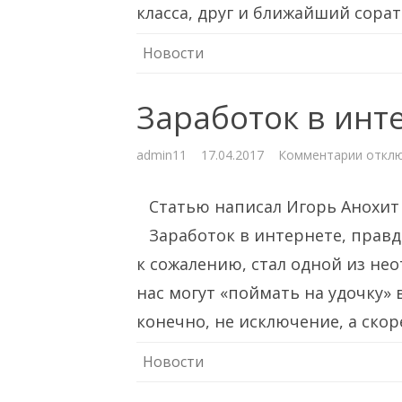
Фридр
класса, друг и ближайший сорат
Энгел
Новости
Заработок в инт
к
admin11
17.04.2017
Комментарии
откл
запис
Зараб
в
Статью написал Игорь Анохит 
интер
Заработок в интернете, прав
к сожалению, стал одной из не
нас могут «поймать на удочку»
конечно, не исключение, а скор
Новости