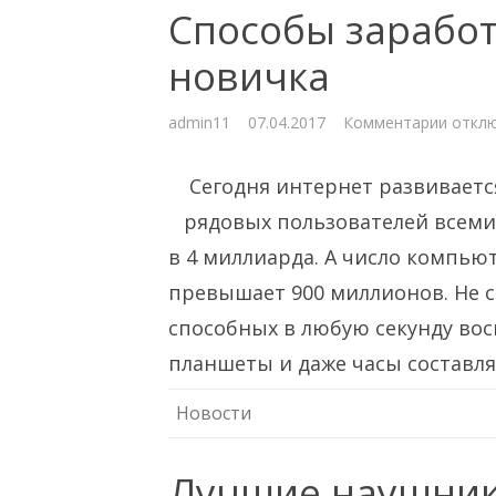
Способы заработ
новичка
к
admin11
07.04.2017
Комментарии
откл
запис
Спосо
зараб
Сегодня интернет развивает
в
интер
для
рядовых пользователей всеми
нович
в 4 миллиарда. А число компью
превышает 900 миллионов. Не ст
способных в любую секунду вос
планшеты и даже часы состав
Новости
Лучшие наушник