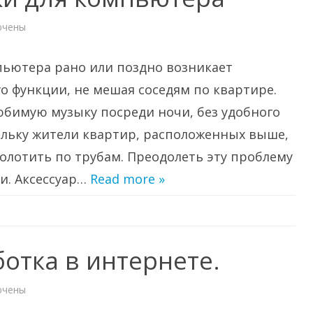
ючены
и
е
ики
ьютера рано или поздно возникает
ютера
о функции, не мешая соседям по квартире.
юбимую музыку посреди ночи, без удобного
кольку жители квартир, расположенных выше,
колотить по трубам. Преодолеть эту проблему
и. Аксессуар…
Read more »
ботка в интернете.
ючены
и