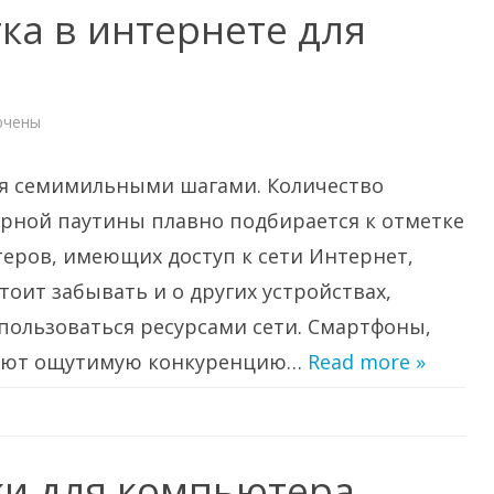
ка в интернете для
ючены
и
бы
отка
ся семимильными шагами. Количество
нете
рной паутины плавно подбирается к отметке
ка
теров, имеющих доступ к сети Интернет,
оит забывать и о других устройствах,
пользоваться ресурсами сети. Смартфоны,
ляют ощутимую конкуренцию…
Read more »
и для компьютера