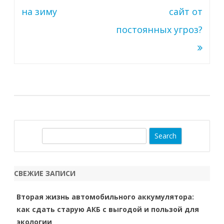
по
на зиму
сайт от
записям
постоянных угроз?
S
e
a
r
СВЕЖИЕ ЗАПИСИ
c
h
Вторая жизнь автомобильного аккумулятора:
как сдать старую АКБ с выгодой и пользой для
экологии