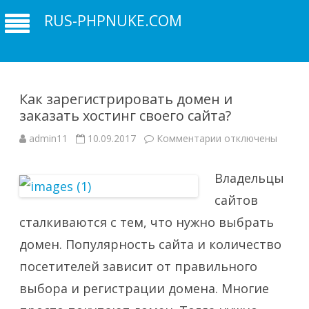
RUS-PHPNUKE.COM
Как зарегистрировать домен и
заказать хостинг своего сайта?
к
admin11
10.09.2017
Комментарии
отключены
записи
Как
зарегистрировать
Владельцы
домен
и
заказать
сайтов
хостинг
своего
сталкиваются с тем, что нужно выбрать
сайта?
домен. Популярность сайта и количество
посетителей зависит от правильного
выбора и регистрации домена. Многие