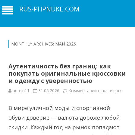
RUS-PHPNUKE.COM
MONTHLY ARCHIVES:
МАЙ 2026
Аутентичность без границ: как
покупать оригинальные кроссовки
и одежду с уверенностью
к
admin11
31.05.2026
Комментарии
отключены
записи
Аутентичность
без
В мире уличной моды и спортивной
границ:
как
покупать
обуви доверие — валюта дороже любой
оригинальные
кроссовки
скидки. Каждый год на рынок попадают
и
одежду