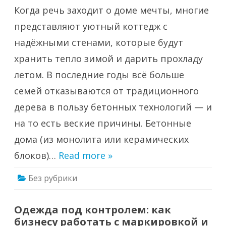
будущее:
Когда речь заходит о доме мечты, многие
почему
монолит
и
представляют уютный коттедж с
блоки
становятся
надёжными стенами, которые будут
главным
трендом
хранить тепло зимой и дарить прохладу
загородного
строительства
летом. В последние годы всё больше
семей отказываются от традиционного
дерева в пользу бетонных технологий — и
на то есть веские причины. Бетонные
дома (из монолита или керамических
блоков)…
Read more »
Без рубрики
Одежда под контролем: как
бизнесу работать с маркировкой и