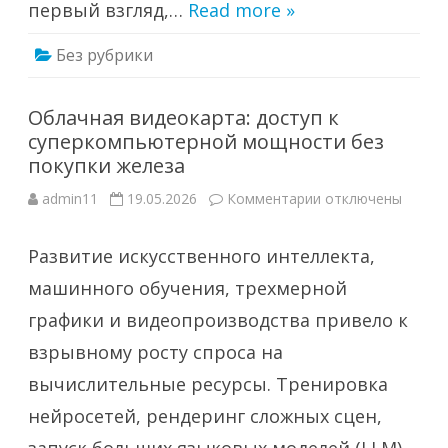
первый взгляд,…
Read more »
Без рубрики
Облачная видеокарта: доступ к
суперкомпьютерной мощности без
покупки железа
к
admin11
19.05.2026
Комментарии
отключены
записи
Облачная
видеокарта:
Развитие искусственного интеллекта,
доступ
к
суперкомпьютерн
машинного обучения, трехмерной
мощности
без
графики и видеопроизводства привело к
покупки
железа
взрывному росту спроса на
вычислительные ресурсы. Тренировка
нейросетей, рендеринг сложных сцен,