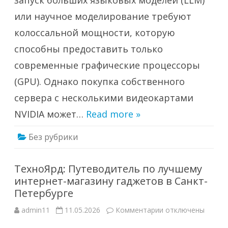
запуск больших языковых моделей (LLM)
или научное моделирование требуют
колоссальной мощности, которую
способны предоставить только
современные графические процессоры
(GPU). Однако покупка собственного
сервера с несколькими видеокартами
NVIDIA может…
Read more »
Без рубрики
ТехноЯрд: Путеводитель по лучшему
интернет-магазину гаджетов в Санкт-
Петербурге
к
admin11
11.05.2026
Комментарии
отключены
записи
ТехноЯрд: