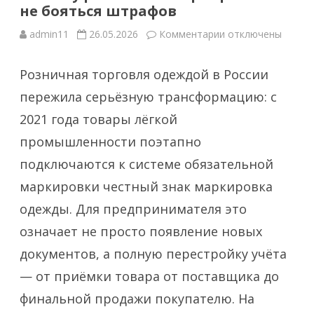
не бояться штрафов
к
admin11
26.05.2026
Комментарии
отключены
записи
Одежда
под
Розничная торговля одеждой в России
контролем:
как
бизнесу
пережила серьёзную трансформацию: с
работать
с
2021 года товары лёгкой
маркировкой
и
промышленности поэтапно
не
бояться
штрафов
подключаются к системе обязательной
маркировки честный знак маркировка
одежды. Для предпринимателя это
означает не просто появление новых
документов, а полную перестройку учёта
— от приёмки товара от поставщика до
финальной продажи покупателю. На