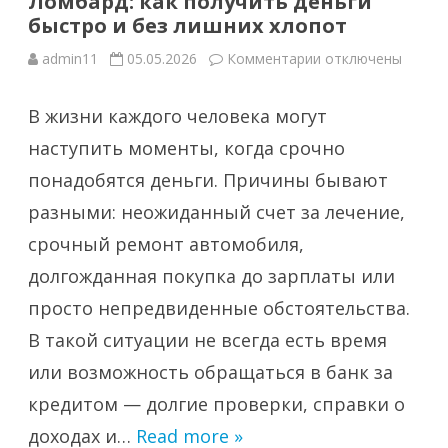
Ломбард: как получить деньги
быстро и без лишних хлопот
к
admin11
05.05.2026
Комментарии
отключены
записи
Ломбард:
как
В жизни каждого человека могут
получить
деньги
быстро
наступить моменты, когда срочно
и
без
понадобятся деньги. Причины бывают
лишних
хлопот
разными: неожиданный счет за лечение,
срочный ремонт автомобиля,
долгожданная покупка до зарплаты или
просто непредвиденные обстоятельства.
В такой ситуации не всегда есть время
или возможность обращаться в банк за
кредитом — долгие проверки, справки о
доходах и…
Read more »