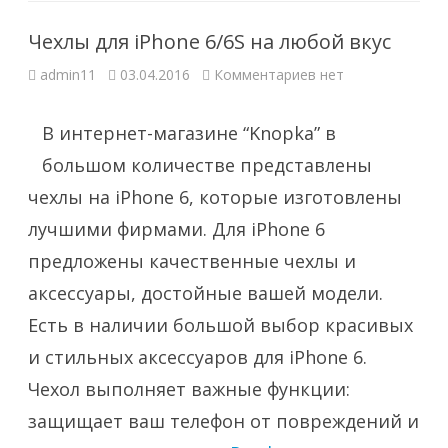
Чехлы для iPhone 6/6S на любой вкус
к
admin11
03.04.2016
Комментариев
нет
записи
Чехлы
для
iPhone
В интернет-магазине “Knopka” в
6/6S
на
большом количестве представлены
любой
вкус
чехлы на iPhone 6, которые изготовлены
лучшими фирмами. Для iPhone 6
предложены качественные чехлы и
аксессуары, достойные вашей модели.
Есть в наличии большой выбор красивых
и стильных аксессуаров для iPhone 6.
Чехол выполняет важные функции:
защищает ваш телефон от повреждений и