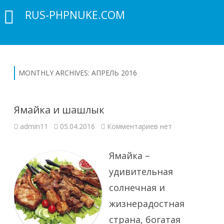
RUS-PHPNUKE.COM
MONTHLY ARCHIVES:
АПРЕЛЬ 2016
Ямайка и шашлык
к
admin11
05.04.2016
Комментариев
нет
записи
Ямайка
и
шашлык
Ямайка –
удивительная
солнечная и
жизнерадостная
страна, богатая