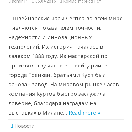
к
admin11
05.04.2016
Комментариев
нет
записи
Швейцарские
часы
Certina
Швейцарские часы Certina во всем мире
являются показателем точности,
надежности и инновационных
технологий. Их история началась в
далеком 1888 году. Из мастерской по
производству часов в Швейцарии, в
городе Гренхен, братьями Курт был
основан завод. На мировом рынке часов
компания Куртов быстро заслужила
доверие, благодаря наградам на
выставках в Милане…
Read more »
Новости