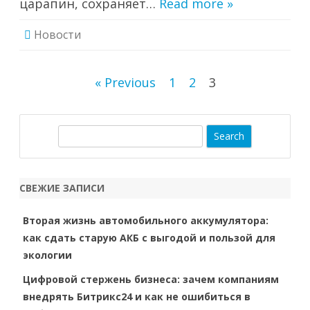
царапин, сохраняет…
Read more »
Новости
Навигация
« Previous
1
2
3
по
записям
S
e
a
r
СВЕЖИЕ ЗАПИСИ
c
h
Вторая жизнь автомобильного аккумулятора:
как сдать старую АКБ с выгодой и пользой для
экологии
Цифровой стержень бизнеса: зачем компаниям
внедрять Битрикс24 и как не ошибиться в