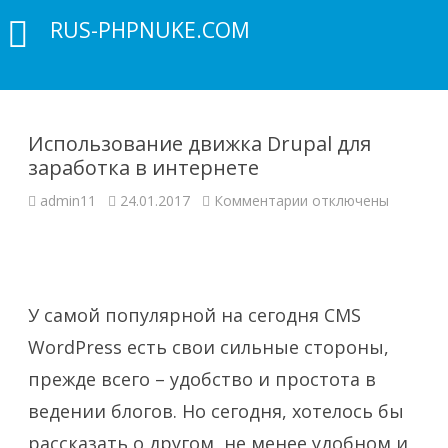
RUS-PHPNUKE.COM
Использование движка Drupal для
заработка в интернете
к
admin11
24.01.2017
Комментарии
отключены
записи
Использование
движка
Drupal
для
заработка
в
интернете
У самой популярной на сегодня CMS
WordPress есть свои сильные стороны,
прежде всего – удобство и простота в
ведении блогов. Но сегодня, хотелось бы
рассказать о другом, не менее удобном и