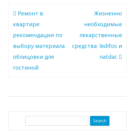
Навигация
Ремонт в
Жизненно
по
квартире:
необходимые
записям
рекомендации по
лекарственные
выбору материала
средства: ledifos и
облицовки для
natdac
гостиной
S
e
a