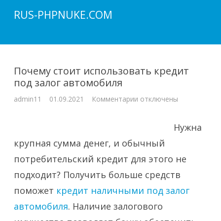
RUS-PHPNUKE.COM
Почему стоит использовать кредит
под залог автомобиля
к
admin11
01.09.2021
Комментарии
отключены
записи
Почему
стоит
использовать
Нужна
кредит
под
крупная сумма денег, и обычный
залог
автомобиля
потребительский кредит для этого не
подходит? Получить больше средств
поможет
кредит наличными под залог
автомобиля
. Наличие залогового