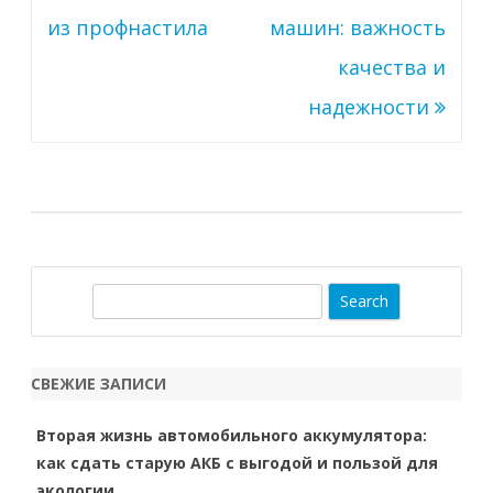
записям
из профнастила
машин: важность
качества и
надежности
S
e
a
r
СВЕЖИЕ ЗАПИСИ
c
h
Вторая жизнь автомобильного аккумулятора:
как сдать старую АКБ с выгодой и пользой для
экологии