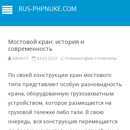
RUS-PHPNUKE.COM
Мостовой кран: история и
современность
к
admin11
03.02.2023
Комментарии
отключены
записи
Мостовой
кран:
По своей конструкции кран мостового
история
и
современность
типа представляет особую разновидность
крана, оборудованную грузозахватным
устройством, которое размещается на
грузовой тележке либо тали. В свою
очередь, вся конструкция перемещается