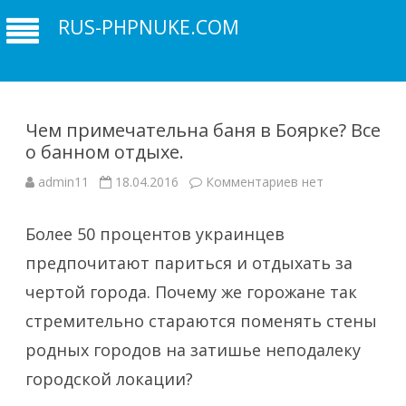
RUS-PHPNUKE.COM
Чем примечательна баня в Боярке? Все
о банном отдыхе.
к
admin11
18.04.2016
Комментариев
нет
записи
Чем
примечательна
Более 50 процентов украинцев
баня
в
Боярке?
предпочитают париться и отдыхать за
Все
о
чертой города. Почему же горожане так
банном
отдыхе.
стремительно стараются поменять стены
родных городов на затишье неподалеку
городской локации?