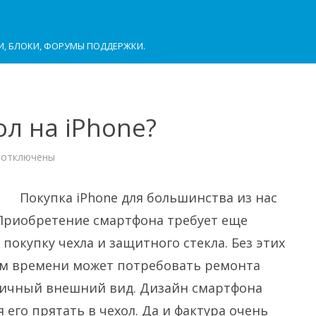
И, БЛОКИ, ФОРУМЫ ПОДДЕРЖКИ.
л на iPhone?
к
отключены
записи
Как
выбрать
чехол
Покупка iPhone для большинства из нас
на
iPhone?
Приобретение смартфона требует еще
окупку чехла и защитного стекла. Без этих
ром времени может потребовать ремонта
тичный внешний вид. Дизайн смартфона
 его прятать в чехол. Да и фактура очень