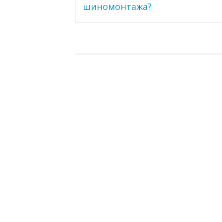
по
шиномонтажа?
записям