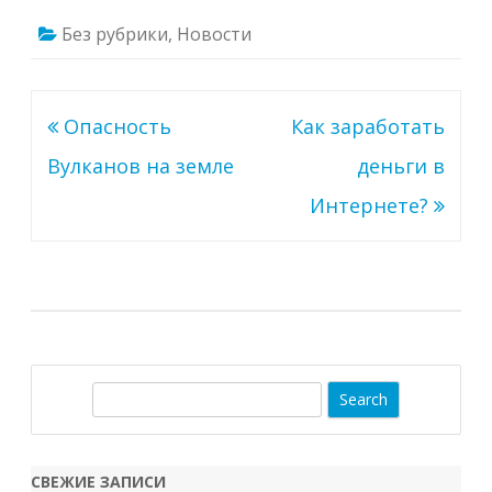
Без рубрики
,
Новости
Навигация
Опасность
Как заработать
по
Вулканов на земле
деньги в
записям
Интернете?
S
e
a
r
СВЕЖИЕ ЗАПИСИ