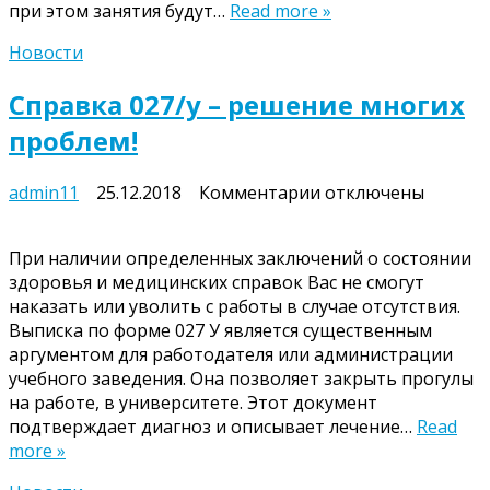
при этом занятия будут…
Read more »
Новости
Справка 027/у – решение многих
проблем!
к
admin11
25.12.2018
Комментарии
отключены
записи
Справка
При наличии определенных заключений о состоянии
027/
здоровья и медицинских справок Вас не смогут
у
наказать или уволить с работы в случае отсутствия.
–
Выписка по форме 027 У является существенным
решение
аргументом для работодателя или администрации
многих
учебного заведения. Она позволяет закрыть прогулы
проблем!
на работе, в университете. Этот документ
подтверждает диагноз и описывает лечение…
Read
more »