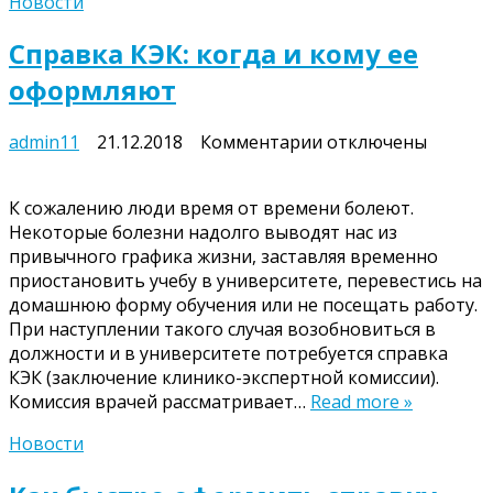
Новости
Справка КЭК: когда и кому ее
оформляют
к
admin11
21.12.2018
Комментарии
отключены
записи
Справка
К сожалению люди время от времени болеют.
КЭК:
Некоторые болезни надолго выводят нас из
когда
привычного графика жизни, заставляя временно
и
приостановить учебу в университете, перевестись на
кому
домашнюю форму обучения или не посещать работу.
ее
При наступлении такого случая возобновиться в
оформляют
должности и в университете потребуется справка
КЭК (заключение клинико-экспертной комиссии).
Комиссия врачей рассматривает…
Read more »
Новости