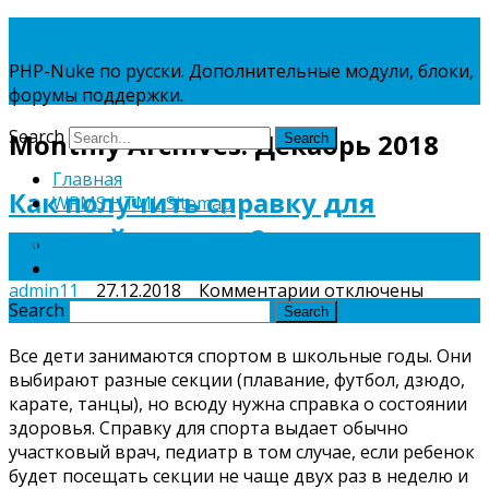
rus-phpnuke.com
PHP-Nuke по русски. Дополнительные модули, блоки,
форумы поддержки.
Search
Monthly Archives:
Декабрь 2018
Главная
Как получить справку для
WPMS HTML Sitemap
занятий спортом?
Главная
WPMS HTML Sitemap
к
admin11
27.12.2018
Комментарии
отключены
Search
записи
Как
Все дети занимаются спортом в школьные годы. Они
получить
выбирают разные секции (плавание, футбол, дзюдо,
справку
карате, танцы), но всюду нужна справка о состоянии
для
здоровья. Справку для спорта выдает обычно
занятий
участковый врач, педиатр в том случае, если ребенок
спортом?
будет посещать секции не чаще двух раз в неделю и