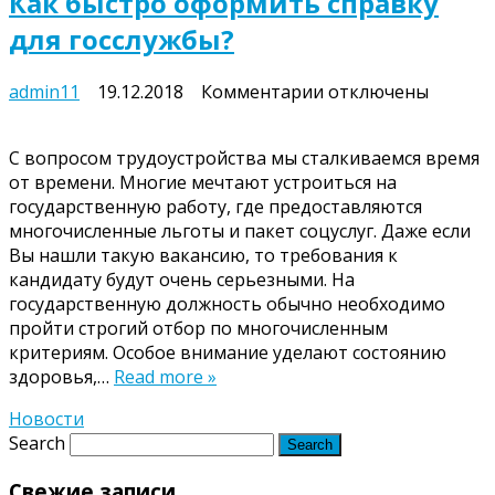
Как быстро оформить справку
для госслужбы?
к
admin11
19.12.2018
Комментарии
отключены
записи
Как
С вопросом трудоустройства мы сталкиваемся время
быстро
от времени. Многие мечтают устроиться на
оформить
государственную работу, где предоставляются
справку
многочисленные льготы и пакет соцуслуг. Даже если
для
Вы нашли такую вакансию, то требования к
госслужбы?
кандидату будут очень серьезными. На
государственную должность обычно необходимо
пройти строгий отбор по многочисленным
критериям. Особое внимание уделают состоянию
здоровья,…
Read more »
Новости
Search
Свежие записи