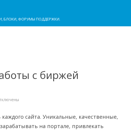
И, БЛОКИ, ФОРУМЫ ПОДДЕРЖКИ.
аботы с биржей
тключены
писи
еимущества
аботы
 каждого сайта. Уникальные, качественные,
иржей
нтента
арабатывать на портале, привлекать
вего