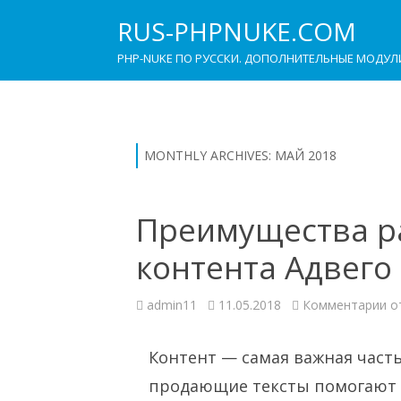
RUS-PHPNUKE.COM
PHP-NUKE ПО РУССКИ. ДОПОЛНИТЕЛЬНЫЕ МОДУЛ
MONTHLY ARCHIVES:
МАЙ 2018
Преимущества р
контента Адвего
к
admin11
11.05.2018
Комментарии
о
за
Пр
р
с
Контент — самая важная часть
б
ко
продающие тексты помогают з
Ад