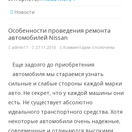
Новости
Особенности проведения ремонта
автомобилей Nissan
к
admin11
27.11.2016
Комментарии
отключены
записи
Особенности
проведения
ремонта
Еще задолго до приобретения
автомобилей
Nissan
автомобиля мы стараемся узнать
сильные и слабые стороны каждой марки
авто. Не секрет, что у каждой машины они
есть. Не существует абсолютно
идеального транспортного средства. Хотя
некоторые автомобили очень надежные,
современные и отличаются высокими