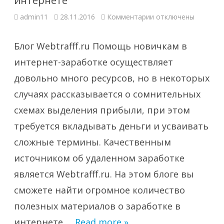
интернете
к
admin11
28.11.2016
Комментарии
отключены
записи
Webtrafff.ru
–
Блог
Блог Webtrafff.ru Помощь новичкам в
о
заработке
интернет-заработке осуществляет
в
интернете
довольно много ресурсов, но в некоторых
случаях рассказывается о сомнительных
схемах выделения прибыли, при этом
требуется вкладывать деньги и усваивать
сложные термины. Качественным
источником об удаленном заработке
является Webtrafff.ru. На этом блоге вы
сможете найти огромное количество
полезных материалов о заработке в
интернете,…
Read more »