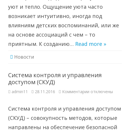
уют и тепло. Ощущение уюта часто
возникает интуитивно, иногда под
влияниям детских воспоминаний, или же
на основе ассоциаций с чем – то
приятным. К созданию…
Read more »
Новости
Система контроля и управления
доступом (СКУД)
к
admin11
28.11.2016
Комментарии
отключены
записи
Система
контроля
и
Система контроля и управления доступом
управления
доступом
(СКУД) – совокупность методов, которые
(СКУД)
направлены на обеспечение безопасной