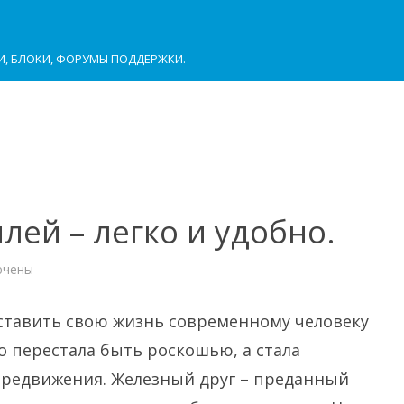
И, БЛОКИ, ФОРУМЫ ПОДДЕРЖКИ.
лей – легко и удобно.
ючены
и
т
обилей
ставить свою жизнь современному человеку
о перестала быть роскошью, а стала
о.
редвижения. Железный друг – преданный