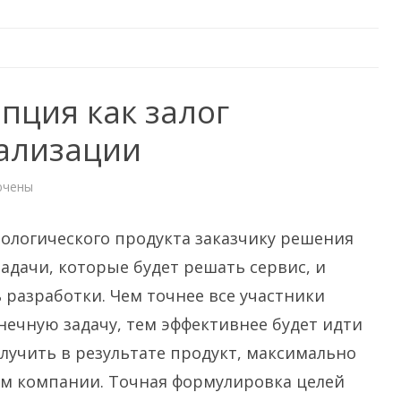
пция как залог
ализации
ючены
и
тная
пция
ологического продукта заказчику решения
манной
адачи, которые будет решать сервис, и
зации
разработки. Чем точнее все участники
нечную задачу, тем эффективнее будет идти
лучить в результате продукт, максимально
м компании. Точная формулировка целей