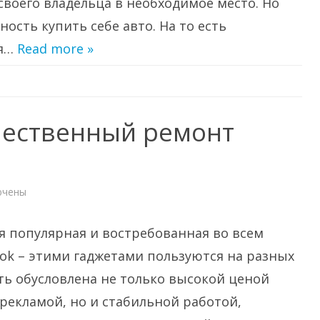
воего владельца в необходимое место. Но
ость купить себе авто. На то есть
ая…
Read more »
чественный ремонт
ючены
и
сти
я популярная и востребованная во всем
твенный
т
ки
book – этими гаджетами пользуются на разных
ть обусловлена не только высокой ценой
рекламой, но и стабильной работой,