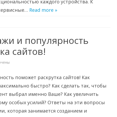
циональностью каждого устройства. К
 сервисные…
Read more »
ажи и популярность
ка сайтов!
ючены
и
чить
жи
ность поможет раскрутка сайтов! Как
ярность
ет
аксимально быстро? Как сделать так, чтобы
утка
!
ент выбрал именно Ваше? Как увеличить
ому особых усилий? Ответы на эти вопросы
и, которая занимается созданием и