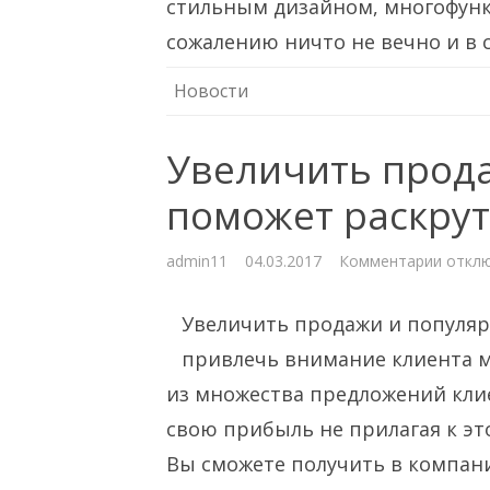
стильным дизайном, многофунк
сожалению ничто не вечно и в
Новости
Увеличить прод
поможет раскрут
к
admin11
04.03.2017
Комментарии
откл
запис
Увели
прода
Увеличить продажи и популяр
и
попул
помож
привлечь внимание клиента м
раскр
сайтов
из множества предложений кли
свою прибыль не прилагая к эт
Вы сможете получить в компани