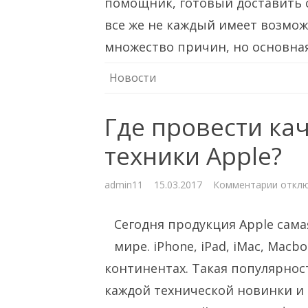
помощник, готовый доставить с
все же не каждый имеет возможн
множество причин, но основн
Новости
Где провести ка
техники Apple?
к
admin11
15.03.2017
Комментарии
откл
запис
Где
прове
Сегодня продукция Apple сама
качес
ремон
техни
мире. iPhone, iPad, iMac, Mac
Apple?
континентах. Такая популярнос
каждой технической новинки и 