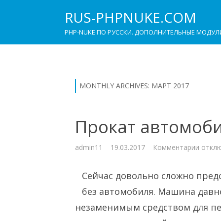
RUS-PHPNUKE.COM
PHP-NUKE ПО РУССКИ. ДОПОЛНИТЕЛЬНЫЕ МОДУЛ
MONTHLY ARCHIVES:
МАРТ 2017
Прокат автомоби
к
admin11
19.03.2017
Комментарии
откл
запис
Прока
автом
Сейчас довольно сложно пред
–
легко
и
без автомобиля. Машина давн
удобн
незаменимым средством для пе