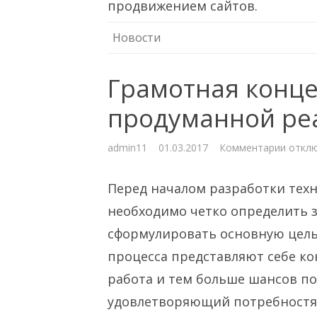
продвижением сайтов.
Новости
Грамотная конце
продуманной ре
к
admin11
01.03.2017
Комментарии
откл
запис
Грамо
конце
Перед началом разработки техн
как
залог
проду
необходимо четко определить з
реали
сформулировать основную цель 
процесса представляют себе ко
работа и тем больше шансов по
удовлетворяющий потребностя