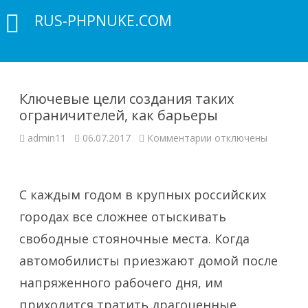
RUS-PHPNUKE.COM
Ключевые цели создания таких
ограничителей, как барьеры
к
admin11
06.07.2017
Комментарии
отключены
записи
Ключевые
цели
создания
таких
С каждым годом в крупных российских
ограничителей,
как
барьеры
городах все сложнее отыскивать
свободные стояночные места. Когда
автомобилисты приезжают домой после
напряженного рабочего дня, им
приходится тратить драгоценные