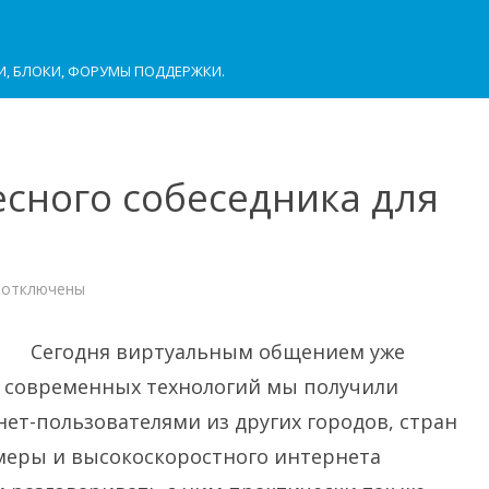
И, БЛОКИ, ФОРУМЫ ПОДДЕРЖКИ.
есного собеседника для
к
отключены
записи
Как
найти
интересного
Сегодня виртуальным общением уже
собеседника
для
 современных технологий мы получили
общения?
ет-пользователями из других городов, стран
амеры и высокоскоростного интернета