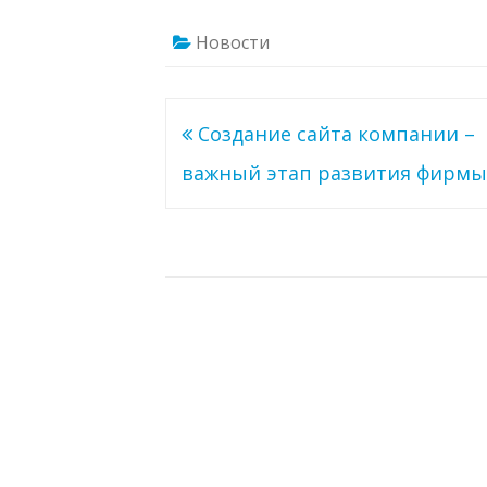
Новости
Навигация
Создание сайта компании –
по
важный этап развития фирмы
записям