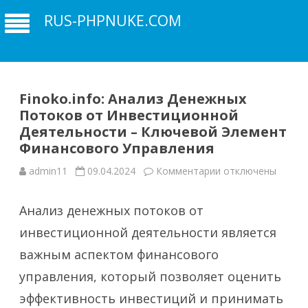
RUS-PHPNUKE.COM
Finoko.info: Анализ Денежных
Потоков от Инвестиционной
Деятельности – Ключевой Элемент
Финансового Управления
к
admin11
09.04.2024
Комментарии
отключены
записи
Finoko.info:
Анализ
Анализ денежных потоков от
Денежных
Потоков
от
инвестиционной деятельности является
Инвестиционно
Деятельности
важным аспектом финансового
–
Ключевой
управления, который позволяет оценить
Элемент
Финансового
Управления
эффективность инвестиций и принимать